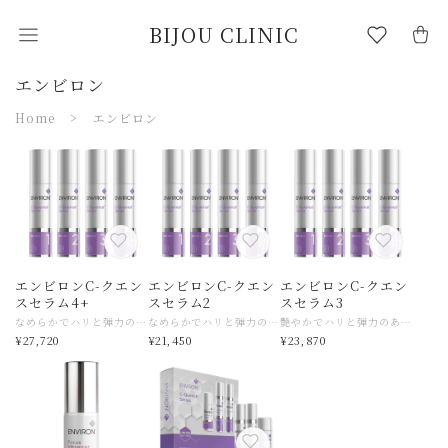
BIJOU CLINIC
エンビロン
Home
エンビロン
エンビロンC-クエン
エンビロンC-クエン
エンビロンC-クエン
スセラム4+
スセラム2
スセラム3
なめらかでハリと弾力のある若々しい印象の肌に導く高機能保湿セラム エンビロンの「C-クエンスセラム 4プラス」は、ビタミンA（レチノール誘導体）とペプチドを最高濃度で配合した、エイジングケア用高機能保湿セラムです。ハリ、弾力、潤いのある若々しい肌へ導き、特に目元や口元の年齢サイン、乾燥によるくすみに効果的です。 【使用方法】 2プッシュ程度 毎日、朝・夜に使用します。 洗顔・トーニングの後、適量のセラムを手に取り、顔全体になじませるようにのばします。 ※開封後の使用期限：12週間 ※初めて購入する際は、医療機関や認定サロンでのカウンセリングを受けてからご購入ください。 ※商品お渡しは４＋のみになります 【成分】 ◆ビタミンA（プロピオン酸レチノール・パルミチン酸レチノール）整肌成分 ◆ビタミンＣ（VCIP：テトラヘキシルデカン酸アスコルビル）、ビタミンＥ（酢酸トコフェロール）保湿・整肌成分 ◆マトリキシル3000（パルミトイルトリペプチド－1,パルミトイルテトラペプチド－7）保湿・整肌成分 ◆ダーマキシル（パルミトイルヘキサペプチド−１２,セラミドNG,PEGー10フィトステロール）保湿・整肌成分 ◆リコピン、ローズマリー葉エキス、緑茶エキス（没食子酸エピガロカテキン）保湿・整肌成分 ◆マトリキシルシンセ６（パルミトイルトリペプチド-38）保湿・整肌成分 ◆ジュビニティー（ゲラニルゲラニルイソプロパノール）保湿・整肌成分
なめらかでハリと弾力のある若々しい印象の肌に導く高機能保湿セラム エンビロンの「C－クエンスセラム 2」は、ビタミンA(レチノール誘導体)とペプチドを高濃度に配合した、エイジングケアのための高機能保湿セラム。紫外線ダメージを受けた肌をケアし、ハリ、弾力、うるおいのある艶やかな肌へ導く、[Environ]のステップアップシステムのセカンドステップです。 【使用方法】 2プッシュ程度 毎日、朝・夜に使用します。 洗顔・トーニングの後、適量のセラムを手に取り、顔全体になじませるようにのばします。 ※開封後の使用期限：12週間 ※初めて購入する際は、医療機関や認定サロンでのカウンセリングを受けてからご購入ください。 ※商品お渡しは２のみになります 【成分】 ◆ビタミンA（プロピオン酸レチノール）整肌成分 ◆ビタミンＣ（VＣIP：テトラヘキシルデカン酸アスコルビル）、ビタミンＥ（酢酸トコフェロール）保湿・整肌成分 ◆マトリキシル3000（パルミトイルトリペプチド－1,パルミトイルテトラペプチド－7）保湿・整肌成分 ◆ダーマキシル（パルミトイルヘキサペプチド−１２,セラミドNG,PEGー10フィトステロール）保湿・整肌成分 ◆リコピン 保湿・整肌成分 ◆ローズマリー葉エキス 保湿・整肌成分 ◆緑茶エキス（没食子酸エピガロカテキン）保湿・整肌成分
艶やかでハリと弾力のある若々しい印象の肌に導くエイジングケア*¹高機能*保湿ジェル。紫外線ダメージを受けた肌をすこやかに保つビタミンA*²(レチノール誘導体)とペプチド*³に加え、多彩な美容成分を贅沢に配合し、ハリとうるおいのある艶やかで若々しい印象の肌に導きます。 【使用方法】 2プッシュ程度 毎日、朝・夜に使用します。 洗顔・トーニングの後、適量のセラムを手に取り、顔全体になじませるようにのばします。 ※開封後の使用期限：12週間 ※初めて購入する際は、医療機関や認定サロンでのカウンセリングを受けてからご購入ください。 ※商品お渡しは３のみになります 【成分】 ◆ビタミンA（プロピオン酸レチノール・パルミチン酸レチノール）整肌成分 ◆ビタミンＣ（VCIP：テトラヘキシルデカン酸アスコルビル）、ビタミンＥ（トコフェロール）保湿・整肌成分 ◆マトリキシル3000（パルミトイルトリペプチド－1,パルミトイルテトラペプチド－7）保湿・整肌成分 ◆ダーマキシル（パルミトイルヘキサペプチド−１２,セラミドNG,PEGー10フィトステロール）保湿・整肌成分 ◆リコピン 保湿・整肌成分 ◆ローズマリー葉エキス 保湿・整肌成分 ◆緑茶エキス（没食子酸エピガロカテキン）保湿・整肌成分
¥27,720
¥21,450
¥23,870