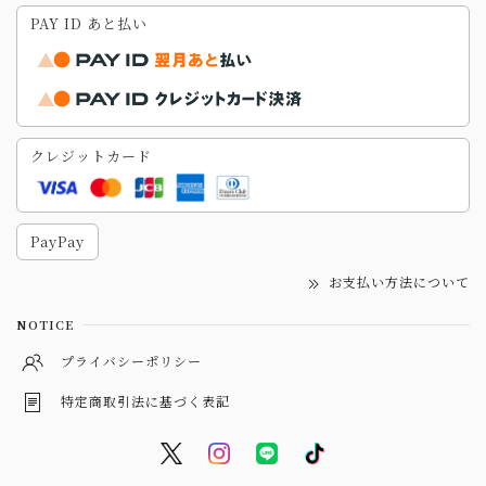
PAY ID あと払い
クレジットカード
PayPay
お支払い方法について
NOTICE
プライバシーポリシー
特定商取引法に基づく表記