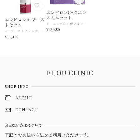
エンビロンCｰクエン
スミニセット
エンビロンA-ブース
トーニングから保湿までをラインで“約10日分”しっかりとお試しできます。ビタミンA*2やペプチド*3などの美容成分を贅沢に配合したセラムと美容クリームが、艶やかでハリと弾力のある若々しい印象の肌へと導きます。 ［セット内容：C−クエンストーナー30ml/C−クエンスセラム 1 10ml/C−クエンスクリーム 10ml］ 【使用方法】 ●C−クエンスセラム１、C−クエンスクリームは、使い初めはキャップを閉めたまま上下によく振ってからお使いください。 【使用目安】 C－クエンストーナー：500円硬貨大、C－クエンスセラム 1 ミニ：２～３プッシュ、C－クエンスクリームミニ：２～３プッシュ C－クエンストーナー： 洗顔の後、500円硬貨大を手またはコットンに取り、顔全体になじませます。 C－クエンスセラム 1 ミニ： 洗顔・トーニングの後、２～３プッシュのセラムを手に取り、顔全体になじませるようにのばします。 C－クエンスクリームミニ： 洗顔・トーニング・保湿セラムの後、２～３プッシュのクリームを手に取り、顔全体になじませるようにのばします。 ※開封後の使用期限：12週間 ※初めて購入する際は、医療機関や認定サロンでのカウンセリングを受けてからご購入ください。 【成分】 ◆ビタミンA（プロピオン酸レチノール）整肌成分 ※C－クエンスセラム1 ◆ビタミンＣ（VＣIP：テトラヘキシルデカン酸アスコルビル）保湿・整肌成分 ※C－クエンスセラム1、C－クエンスクリーム ◆ビタミンＥ（酢酸トコフェロール）保湿・整肌成分 ※C－クエンスセラム1、C－クエンスクリーム ◆マトリキシル3000（パルミトイルオリゴペプチド－1、パルミトイルテトラペプチド－7）保湿・整肌成分 ※C－クエンスセラム1、C－クエンストーナー ◆ダーマキシル（パルミトイルヘキサペプチド−１２＋セラミドNG）保湿・整肌成分 ※C－クエンスセラム1 ◆ハマメリス水 保湿・整肌成分 ※C－クエンストーナー ◆ビタミンB3 (ナイアシンアミド）保湿・整肌成分 C－クエンストーナー ◆リコピン 保湿・整肌成分 ※C-クエンスセラム1 ◆ローズマリー葉エキス 保湿・整肌成分 ※C－クエンスセラム1 ◆オプティムヒアル（加水分解酵母エキス、セチルヒドロキシエチルセルロース、ポリグルクロン酸、レシチン) 保湿・整肌成分 ※C－クエンスクリーム ◆ホホバ種子油 保湿・整肌成分 ※C－クエンスクリーム ◆ブルーベリー果実エキス 保湿・整肌成分 ※C－クエンスクリーム ◆緑茶エキス（没食子酸エピガロカテキン）保湿・整肌成分 ※C－クエンスセラム1、C－クエンスクリーム ◆ビタミンB5（パンテノール）保湿・整肌成分 ※C－クエンスクリーム ◆ビタミンB12（シアノコバラミン）保湿・整肌成分 ※C－クエンスクリーム
トセラム
¥12,650
A－ブーストセラムは、安定したコロイド状の濃縮美容液にトリ-レチノイドコンプレックス*¹を配合。 毎日のビタミンAスキンケアと組み合わせてご使用いただくビタミンA*¹を高濃度*²に配合した美容液で、ハリや弾力、うるおい、透明感*³がある、キメの整った印象の肌へ導きます。 【使用方法】 使い始めは、週に2~3回使用します。 少量から始め、使用量や頻度を段階的に増やし、慣れてきたら毎日、夜に使用します。洗顔・トーニングの後、適量のジェルを顔全体になじませるようにのばします。その後、保湿します。 ※朝に使用する際は日焼け止めをご使用ください。 ※開封後の使用期限：12週間 ※初めて購入する際は、医療機関や認定サロンでのカウンセリングを受けてからご購入ください。 【成分】 水,ダイズ油,グリセレス－２６,ポリソルベート８０,ホホバ種子油,酢酸トコフェロール,フェノキシエタノール,スクワラン,トマト果実エキス,エチルヘキシルグリセリン,トコフェロール,グリセリン,ベンジルアルコール,オオグルマエキス,安息香酸,結晶セルロース,スフィンゴモナス培養エキス,セルロースガム,レチノール,（Ｃ１３－１５）アルカン,クエン酸Ｎａ,パルミチン酸レチノール,ヒマワリ種子油,ＢＨＴ,キサンタンガム,ＥＤＴＡ－２Ｎａ,プロピオン酸レチノール,クエン酸
¥10,450
Information
BIJOU CLINIC
SHOP INFO
ABOUT
CONTACT
お支払い方法について
下記のお支払い方法をご利用いただけます。