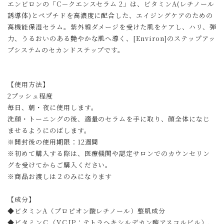
エンビロンの「C－クエンスセラム 2」は、ビタミンA(レチノール
誘導体)とペプチドを高濃度に配合した、エイジングケアのための
高機能保湿セラム。紫外線ダメージを受けた肌をケアし、ハリ、弾
力、うるおいのある艶やかな肌へ導く、[Environ]のステップアッ
プシステムのセカンドステップです。
【使用方法】
2プッシュ程度
毎日、朝・夜に使用します。
洗顔・トーニングの後、適量のセラムを手に取り、顔全体になじ
ませるようにのばします。
※開封後の使用期限：12週間
※初めて購入する際は、医療機関や認定サロンでのカウンセリン
グを受けてからご購入ください。
※商品お渡しは２のみになります
【成分】
◆ビタミンA（プロピオン酸レチノール）整肌成分
◆ビタミンＣ（VＣIP：テトラヘキシルデカン酸アスコルビル）、