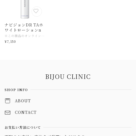
ナビジョンDR TAホ
ワイトローションn
※この商品のオンライン購入はBIJOU CLINICでの診察・オンラインカウンセリングが一度必要です。過去に診察済みのお客様は購入可能です。 ナビジョンDRTAホワイトローションn 150ml ¥7,150(税込) 【お悩み】 美白 くすみ 乾燥 【成分と特徴】 ・トラネキサム酸 (美白有効成分) ・4-メトキシサリチル酸カリウム塩 (美白有効成分) ・グリチルリチン酸ジカリウム (有効成分) ・ヒアルロン酸ナトリウム (保湿成分) 濃密なうるおいを肌にめぐらせながら、同時に美白成分がメラニンの生成を抑え、シミ・そばかすを防ぐ薬用美白化粧水。 2つの美白有効成分(トラネキサム酸、4MSK)を肌の奥まですばやく届け、メラニン色素の生成をおさえ、シミ・ソバカスを防ぐ薬用美白スキンケアシリーズ しっとりとうるおい、美しい透明感とハリ弾力のある潤素肌へと導きます。 〇2つの美白有効成分 トラネキサム酸と4MSK〇 メラニン色素の生成をおさえ、シミ・ソバカスを防ぐ効能効果をもつ医薬部外品有効成分をW配合をしています。 ・トラネキサム酸とは アミノ酸の一種で、美白効果の他に肌あれ防止効果もあります。 ・4MSKとは 4-メトキシサリチル酸カリウム塩の略称で、サリチル酸の誘導体です。 ※この商品のオンライン購入はBIJOU CLINICでの診察・オンラインカウンセリングが一度必要です。過去に診察済みのお客様は購入可能です 【全成分】 ヒドロキシエチルエチレンウレア、DL-アラニン、濃グリセリン、2-O-エチル-L-アスコルビン酸、ヒアルロン酸ナトリウム(2)、オドリコソウエキス、ウコンエキス,精製水、1,3-ブチレングリコール、ポリエチレングリコール1500、ジプロピレングリコール、エタノール、ポリエチレングリコール1000、ポリオキシエチレン(14)ポリオキシプロピレン(7)ジメチルエーテル、ポリオキシエチレンポリオキシプロピレンデシルテトラデシルエーテル、エリスリトール、クエン酸ナトリウム、エデト酸二ナトリウム、クエン酸、ピロ亜硫酸ナトリウム、フェノキシエタノール
¥7,150
Information
BIJOU CLINIC
SHOP INFO
ABOUT
CONTACT
お支払い方法について