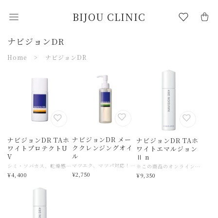
BIJOU CLINIC
ナビジョンDR
Home
ナビジョンDR
ナビジョンDR メー
ナビジョンDR TAホ
ナビジョンDR TAホ
ククレンジングオイ
ワイトプロテクトU
ワイトエマルジョン
ル
V
Ⅱ n
マツエク、マツパ対応！ 不要なものだけきちんと取り去るメーク落とし。デリケートな肌に負担をかけずに、ファンデーションやマスカラ、日やけ止めなどの汚れをしっかり取り去るメーク落としです。 つっぱり感のない、健やかな肌へ導きます。
シミ・ソバカス、乾燥感が気になる肌に。2つの美白有効成分と保湿成分を配合した薬用美白サンスクリーン(日やけ止め)です。あらゆる強い紫外線から素肌を守ると同時に、2つの美白有効成分がメラニン色素の生成をおさえ、シミ・ソバカスを防ぎます。 デリケートな時にも使えます。
※この商品のオンライン購入はBIJOU CLINICでの診察・オンラインカウンセリングが一度必要です。過去に診察済みのお客様は購入可能です。 ナビジョンDR TAホワイトエマルジョン Ⅱ n 乳液・クリーム ¥ 9,350 / 120ml 【成分と特徴】 ・トラネキサム酸 (美白有効成分) ・4-メトキシサリチル酸カリウム塩 (美白有効成分) ・グリチルリチン酸ジカリウム (有効成分) ・酢酸DL-α-トコフェロール (有効成分) 肌にふっくらとしたハリを届ける薬用美白乳液。先進の成分を肌にとどめて濃密なうるおいを肌に満たしながら、同時に2つの美白有効成分「トラネキサム酸」「4MSK*」がメラニンの生成をおさえ、シミ・ソバカスを防ぎます。 資生堂が独自開発した保湿成分「ステムランDG**」配合。 *4-メトキシサリチル酸カリウム塩 **ヒドロキシエチルエチレンウレア、DL-アラニン、濃グリセリン(保湿) 濃密なうるおいを肌にめぐらせながら、同時に美白成分がメラニンの生成を抑え、シミ・そばかすを防ぐ薬用美白乳液(しっとりうるおうタイプ)。 2つの美白有効成分(トラネキサム酸、4MSK)を肌の奥まですばやく届け、メラニン色素の生成をおさえ、シミ・ソバカスを防ぐ薬用美白スキンケアシリーズ しっとりとうるおい、美しい透明感とハリ弾力のある潤素肌へと導きます。 〇2つの美白有効成分 トラネキサム酸と4MSK〇 メラニン色素の生成をおさえ、シミ・ソバカスを防ぐ効能効果をもつ医薬部外品有効成分をW配合をしています。 ・トラネキサム酸とは アミノ酸の一種で、美白効果の他に肌あれ防止効果もあります。 ・4MSKとは 4-メトキシサリチル酸カリウム塩の略称で、サリチル酸の誘導体です。 【全成分】 ヒドロキシエチルエチレンウレア、DL-アラニン、濃グリセリン、2-O-エチル-L-アスコルビン酸、ヒアルロン酸ナトリウム(2)、ユビデカレノン、オドリコソウエキス、ウコンエキス、精製水、1,3-ブチレングリコール、ジプロピレングリコール、α-オレフィンオリゴマー、テトラ2-エチルヘキサン酸ペンタエリトリット、ワセリン、メチルポリシロキサン、イソステアリン酸ポリオキシエチレングリセリル、ジグリセリン、トリ2-エチルヘキサン酸グリセリル、ベヘニルアルコール、モノステアリン酸ポリオキシエチレングリセリル、ステアリン酸、ミリスチン酸ミリスチル、イソステアリン酸、ベヘニン酸、バチルアルコール、ポリオキシエチレン(14)ポリオキシプロピレン(7)ジメチルエーテル、水酸化カリウム、カルボキシビニルポリマー、エリスリトール、ジイソステアリン酸グリセリル、N-ラウロイル-L-グルタミン酸ジ(フィトステリル・2-オクチルドデシル)、サクシノグルカン、エデト酸二ナトリウム、L-アルギニン、メタリン酸ナトリウム、ピロ亜硫酸ナトリウム、フェノキシエタノール、ベンガラ 【注意事項】 ※施術直後は、肌に異常がないことを確認してからお使いください。 ※日のあたるところや高温のところに置かないでください。 ※直射日光にあたってお肌に異常があらわれたときは、ご使用をおやめください。 <無香料> <防腐剤(パラベン)無添加> <ニキビのもとになりにくい処方> <ノンコメドジェニックテスト済み> <アレルギーテスト済み> ※すべての方にニキビができない、アレルギー皮ふ刺激が起こらないというわけではありません。 ※お肌に異常が生じてないかよく確認して使用してください。 ※傷やはれもの・湿しんなど異常のある部位にはお使いにならないでください。 ※また、赤み・はれ・かゆみ・刺激・色抜け(白斑等)や黒ずみなどの異常があらわれたときは、使用を中止し皮ふ科医などにご相談ください。続けてお使いになりますと悪化させることがあります。 ※目に入らないように注意し、入ったときはすぐに洗い流してください。
¥2,750
¥4,400
¥9,350