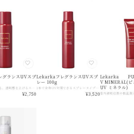
 フレグランスUVスプ
LekarkaフレグランスUVスプ
Lekarka PU
レー 100g
V MINERAL(
UV ミネラル)
顔も髪もボディにも、透明感を上げるスキンケア発想UVスプレー 国内最高基準のUVカット効果でクレンジング不要。顔も髪もボディも、気軽に重ねて紫外線から守り、透明感を上げるスキンケア発想UVスプレー。 内容量 60g 【使用方法】 缶をよく振り、肌・からだ・髪から20cmほど離して、ムラにならないよう均一にスプレーしてください。2-3時間おきを目安に塗り直すことでしっかり肌を守ることができます。 【成分】 ＬＰＧ、水、シクロペンタシロキサン、パルミチン酸エチルヘキシル、水添ポリイソブテン、メトキシケイヒ酸エチルヘキシル、ポリメチルシルセスキオキサン、ジエチルアミノヒドロキシベンゾイル安息香酸ヘキシル、ＢＧ、オクトクリレン、トリメチルシロキシケイ酸、オクテニルコハク酸デンプンＡｌ、ＰＥＧ－１０ジメチコン、ビスエチルヘキシルオキシフェノールメトキシフェニルトリアジン、ＰＥＧ／ＰＰＧ－１９／１９ジメチコン、フェノキシエタノール、香料、ジステアルジモニウムヘクトライト、ゲンチアナ根エキス、シラン根エキス、ウンデシレノイルフェニルアラニン、テトラヘキシルデカン酸アスコルビル、パンテノール、タウリン、アスコルビルグルコシド、ＰＶＰ、リシンＨＣｌ、アラニン、アルギニン、ヒスチジンＨＣｌ、セリン、プロリン、水酸化Ｋ、クエン酸Ｎａ、グルタミン酸、トレオニン、バリン、ロイシン、グリシン、アラントイン、イソロイシン、フェニルアラニン、ハトムギ種子エキス、クエン酸、チャ葉エキス、アルニカ花エキス、セイヨウオトギリソウ花／葉／茎エキス、セイヨウキズタ葉／茎エキス、セイヨウトチノキ種子エキス、ハマメリス葉エキス、ブドウ葉エキス、アイ葉／茎エキス、フラーレン、ペンチレングリコール
1本で全身UV対策できるスプレータイプの日焼け止め、お得な大容量サイズ 心を華やかに彩る香りとともに、顔・ボディ・ヘアまでマルチに使えるフレグランスUVスプレー。国内最高基準のUVカット効果を備えながら、クレンジング不要で肌にやさしい処方。 顔も髪もボディも、気になったときにさっと重ねて紫外線から守り、透明感を引き出すスキンケア発想のUVスプレーです。 内容量 100g 【使用方法】 缶をよく振り、肌・からだ・髪から20cmほど離して、ムラにならないよう均一にスプレーしてください。2-3時間おきを目安に塗り直すことでしっかり肌を守ることができます。 【成分】 ＬＰＧ、水、シクロペンタシロキサン、パルミチン酸エチルヘキシル、水添ポリイソブテン、メトキシケイヒ酸エチルヘキシル、ポリメチルシルセスキオキサン、ジエチルアミノヒドロキシベンゾイル安息香酸ヘキシル、ＢＧ、オクトクリレン、トリメチルシロキシケイ酸、オクテニルコハク酸デンプンＡｌ、ＰＥＧ－１０ジメチコン、ビスエチルヘキシルオキシフェノールメトキシフェニルトリアジン、ＰＥＧ／ＰＰＧ－１９／１９ジメチコン、フェノキシエタノール、香料、ジステアルジモニウムヘクトライト、ゲンチアナ根エキス、シラン根エキス、ウンデシレノイルフェニルアラニン、テトラヘキシルデカン酸アスコルビル、パンテノール、タウリン、アスコルビルグルコシド、ＰＶＰ、リシンＨＣｌ、アラニン、アルギニン、ヒスチジンＨＣｌ、セリン、プロリン、水酸化Ｋ、クエン酸Ｎａ、グルタミン酸、トレオニン、バリン、ロイシン、グリシン、アラントイン、イソロイシン、フェニルアラニン、ハトムギ種子エキス、クエン酸、チャ葉エキス、アルニカ花エキス、セイヨウオトギリソウ花／葉／茎エキス、セイヨウキズタ葉／茎エキス、セイヨウトチノキ種子エキス、ハマメリス葉エキス、ブドウ葉エキス、アイ葉／茎エキス、フラーレン、ペンチレングリコール
¥2,750
¥3,520