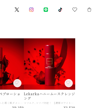
トペプローショ
Lekarkaハニームースクレンジ
ング
確かなターンオーバーへと導く肌ダメージの抑制と角質ケアを叶える化粧水 常なターンオーバーを妨げ、くすみやゴワつきの原因となる古い角質をやさしくケア。 肌表面（角質層）をなめらかにほぐし、次に使う美容液の浸透を角質層までぐっと引き上げます。 内容量100ml 【使用方法】 適量（3～4プッシュ）を手のひらにとり、両手で軽くなじませた後、お顔全体に伸ばしてやさしくハンドプレスするようになじませます。美容液やクリームの前に化粧水としてご使用ください。 【成分】 水、乳酸アンモニウム、グリセリン、ペンチレングリコール、乳酸、センチフォリアバラ花水、ダマスクバラ花水、センチフォリアバラ花エキス、ベタイン、尿素、ヒメコウジ葉エキス、ハチミツエキス、３－Ｏ－エチルアスコルビン酸、ゲンチアナ根エキス、シラン根エキス、エブリコエキス、クララ根エキス、酵母エキス、アラントイン、グリチルリチン酸２Ｋ、シャクヤク花エキス、シロキクラゲエキス、グルタチオン、クロレラエキス、アスペルギルス／ダイズ種子エキス発酵エキス液、ビルベリー葉エキス、トリペプチドー１、トリペプチドー３、アセチルテトラペプチドー５９アミドエトキシエトキシアセチルジペプチドー６７、加水分解アナツバメ巣エキス、合成サファイア、ソルビトール、エチルヘキシルグリセリン、カプリル酸グリセリル、キサンタンガム、デキストラン、トコフェロール、ヒドロキシエチルセルロース、プロパンジオール、ＢＧ、ＥＤＴＡー２Ｎａ、エタノール、フェノキシエタノール
マツエク､マツパ対応！ 【濃厚ホワイトハニーで潤いあるクリアな素肌へ】 しっかりメイクを落としながら、くすみや毛穴詰まりを防ぎ、洗うたびに澄み渡るような透明感を引き出す、美容液ムースクレンジングです。 ハチミツエキス配合のクレンジングにより、ニキビ・毛穴にもアプローチ！ 内容量120g 【使用方法】 顔と手が乾いた状態で使用します。缶をよく振り、垂直に立てた状態でプッシュして手の平にピンポン玉大を出して優しく顔に広げます。少量の水を加えて乳化さ 【成分】 エチルヘキサン酸セチル、トリ（カプリル酸／カプリン酸）グリセリル、トリイソステアリン酸ＰＥＧ－２０グリセリル、ＰＰＧ－４０ブチル、イソドデカン、ＰＧ、オレイン酸ソルビタン、水、ヤシ油脂肪酸ＰＥＧ－７グリセリル、二酸化炭素、（パルミチン酸／エチルヘキサン酸）デキストリン、ゲンチアナ根エキス、シラン根エキス、グリチルレチン酸ステアリル、ハチミツエキス、フルボ酸、パントエアバガンス培養エキス液、コショウソウ芽エキス、テトラヘキシルデカン酸アスコルビル、グルコシルヘスペリジン、アルガニアスピノサ核油、セラミドNP、セラミドAP、セラミドNG、フィトスフィンゴシン、バオバブ種子油、トコフェロール、レシチン、ローズウッド油、ラバンデュラハイブリダ油、アトラスシーダー樹皮油、ニオイテンジクアオイ油、ビャクダン油、ダマスクバラ花油、アオモジ果実油、グリセリン、ベヘニルアルコール、ペンタステアリン酸ポリグリセリル－１０、ステアロイルラクチレートNa、フェノキシエタノール、安息香酸Na、BHT
¥9,350
¥3,520