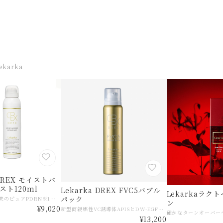
ekarka
DREX モイストバ
ト120ml
Lekarka DREX FVC5バブル
Lekarkaラク
パック
純度が高いサケ由来のピュアPDRN※1とバイオ加工した天然由来のバナナPDRN※1をダブル配合し、さらに独自配合成分ルートW™※2が肌荒れを抑え、お肌の内側（角質層）から、新しい美肌へと導きます。EGF※3、ナイアシンアミド、セラミド※4がお肌にうるおいとハリを与え、なめらかで健やかなお肌へ導く微粒子ミスト化粧水。 内容量120ml 【使用方法】 肌から20㎝ほど離し、目を閉じてゆっくり円を描くようにたっぷりスプレーし、そのまま肌に触れずに乾かすか、手のひらで軽くおさえてなじませてください。 【成分】 水、プロパンジオール、ナイアシンアミド、ＰＥＧ－６０水添ヒマシ油、ＤＮＡ－Ｎａ、キャビアエキス、合成ヒト遺伝子組換オリゴペプチド－１、グリチルリチン酸２Ｋ、シラン根エキス、ゲンチアナ根エキス、アデノシン、パンテノール、ツボクサ葉エキス、ティーツリー葉エキス、ニコチンアミドモノヌクレオチド、グリセリン、バオバブ種子油、セラミドＮＰ、セラミドＮＳ、セラミドＡＳ、セラミドＥＯＰ、セラミドＡＰ、グリチルリチン酸、ヒアルロン酸Ｎａ、ニオイテンジクアオイ花油、ゲラニオール、シトロネロール、リナロール、BG、水添レシチン、ラウリン酸ポリグリセリル－１０、トコフェロール、ジフェニルジメチコン、トリエチルヘキサノイン、（カプリル酸／カプリン酸）グリセリズ、ペンチレングリコール、１，２－ヘキサンジオール、エチルヘキシルグリセリン、ヒドロキシアセトフェノン、ＥＤＴＡ－２Ｎａ
ン
¥9,020
新型両親媒性VC誘導体APISとDW-EGFを配合したバブルパック泡状化粧水。 お肌に多角的に作用する5種類の潤い成分が泡状のパックとなり角質層への浸透を高めて、透明肌に導きます。 特に朝、CFセラムアドバンスの使用感が重すぎる方の化粧水代わりに最適です。 内容量100g 【使用方法】 容器をよく振ってから、頭部を上にして、適量（直径 3 ㎝くらい）を手に取ります。 泡を顔の頬、額、鼻、あごなど全顔にのせます。 【成分】 水、グリセリン、ＢＧ、ＬＰＧ、ナイアシンアミド、グリセリルグルコシド、イソステアリルアスコルビルリン酸２Ｎａ、合成ヒト遺伝子組換オリゴペプチド－１、加水分解アナツバメ巣エキス、ウンデシレノイルフェニルアラニン、グリチルリチン酸２Ｋ、アスコルビルリン酸Ｎａ、コショウソウ芽エキス、パルミトイルテトラペプチド－１０、パルミトイルトリペプチド－２８、グルタチオン、合成サファイア、オウレン根エキス、トコフェロール、エチルヘキシルグリセリン、クエン酸Ｎａ、クエン酸、アルギニン、キサンタンガム、フィチン酸、レシチン、プロパンジオール、トリ(カプリル酸／カプリン酸)グリセリル、パルミチン酸セチル、ポリソルベート８０、ステアリン酸ソルビタン、１，２－ヘキサンジオール、水添レシチン、ステアロイルグルタミン酸Ｎａ、ＥＤＴＡ－２Ｎａ、エタノール、フェノキシエタノール、酸化銀、ベンジルアルコール、カプリル酸グリセリル、安息香酸、安息香酸Ｎａ
¥13,200