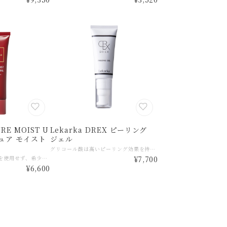
RE MOIST U
Lekarka DREX ピーリング
ピュア モイスト
ジェル
グリコール酸は高いピーリング効果を持つ成分ですが、安全性の観点から配合量には上限が定められています。本製品ではその上限に近い3.5％まで配合し、さらに乳酸やサリチル酸を組み合わせることで、よりバランスの取れた角質ケアを実現しました。 ご使用の際は、必ずカウンセリングを行ったうえでお使いいただき、使用後はしっかりと洗い流してください。 また、肌荒れを防ぐためにアロエベラ葉エキスとアラントインを配合し、健やかな肌状態をサポートします。さらに、エルゴチオネインがくすみのない、透明感あふれる肌へと導きます。 30g 7,700 円（税込） ご使用方法： 適量を手に取り、目元・口元・鼻孔・生え際を避けながら、指の腹で顔の中心から外側へ向かってやさしく均一に伸ばしてください。 そのまま5〜10分ほど置いた後、こすらないよう注意しながら、流水でしっかりと洗い流してください。 全成分 水、乳酸Na、乳酸、グリセリン、(アクリル酸ヒドロキシエチル/アクリロイルジメチルタウリンNa)コポリマー、グリコール酸、ポリアクリルアミド、アラントイン、カプリルヒドロキサム酸、サリチル酸、BG、クララ根エキス、乳酸桿菌／セイヨウナシ果汁発酵液、アロエベラ葉エキス、カニナバラ果実油、クダモノトケイソウ果実エキス、チャ葉、オオアザミ種子エキス、エルゴチオネイン、酢酸トコフェロール、水添ポリイソブテン、イソステアリン酸ソルビタン、ポリソルベート60、ラウレスー7、シリカ、PVP、アルミナ、酸化チタン、クエン酸、１，２－ヘキサンジオール、カプリリルグリコール、プロパンジオール、フェノキシエタノール
紫外線吸収剤や散乱剤を使用せず、希少な天然藻由来成分「MAAs（ラン藻エキス）」のみでSPF17／PA++を実現しました。スキンケアクリームのようなやさしい使い心地と豊かなうるおいを兼ね備え、UVケアでありながら夜のお手入れにも取り入れられる処方です。 さらに、植物由来成分を贅沢に配合し、乾燥や外的刺激による肌荒れを防ぎながら、しなやかでうるおいに満ちた肌を保ちます。やさしさと機能性を兼ね備えた、新しい発想のUVクリームです。 50g 6,600円 (税込) ご使用方法： 朝晩のスキンケアとしてご使用いただけます。適量を手に取り、顔や首、手足など紫外線が気になる部分にやさしくなじませてください。 軽やかな使い心地で日常使いにも適しており、2〜3時間ごとに塗り直すことで、UVケア効果をより持続させることができます。 【ご使用上の注意】 お肌に異常が生じていないかよく注意してご使用ください。化粧品がお肌に合わない場合、すなわち以下のような症状があらわれたときは、ただちに使用を中止してください。そのまま使用を続けますと症状が悪化するおそれがありますので、皮膚科専門医等へのご相談をおすすめします。 （1）使用中に赤み・はれ・かゆみ・刺激・色抜け（白斑等）や黒ずみなどの異常があらわれた場合 （2）使用後のお肌に直射日光が当たり、同様の異常があらわれた場合 傷や腫れ物、湿疹など異常のある部位には使用しないでください。目に入った場合は、すぐに洗い流してください。天然由来成分を使用しているため、製品によって色や香りに多少の違いが生じることがありますが、品質には問題ありません。 【保管及び取扱い上の注意】 使用後は必ずしっかりと蓋を閉めてください。乳幼児の手の届かない場所に保管してください。極端に高温または低温の場所、直射日光の当たる場所は避けて保管してください。ご使用の際は、出し過ぎた内容物を容器に戻さないでください。 全成分： 水、プロパンジオール、スクワラン、パルミチン酸セチル、ベヘニルアルコール、ステアリン酸ポリグリセリル－１０、シクロデキストリン、オリーブ油脂肪酸セテアリル、コメヌカ油、ツバキ種子油、ラン藻エキス、グリチルリチン酸２Ｋ、ゲンチアナ根エキス、シラン根エキス、ツボクサ葉／茎エキス、アシアチコシド、アシアチン酸、マデカシン酸、ビサボロール、オリーブ葉エキス、ラベンダー油、オリーブ油脂肪酸ソルビタン、ＢＧ、キサンタンガム、ヒドロキシプロピルデンプンリン酸、水添レシチン、ペンチレングリコール、トコフェロール
¥7,700
¥6,600