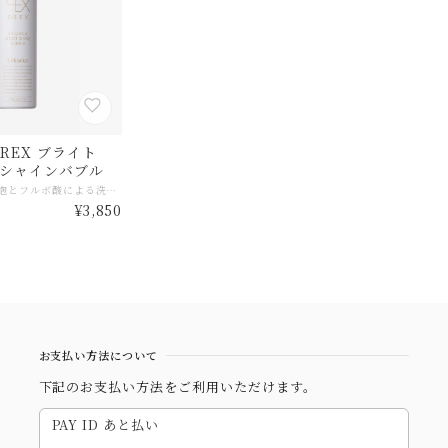
DREX ブライト
シャインバブル
弾力のある濃密な泡とフルボ酸による洗浄補助により、肌を擦ることなく泡が汚れを吸着する摩擦レスな 洗顔フォームとなります。計7つのブライトニング成分を含む「ブライトEGF※1」に加え、マイルドなピーリング 効果を持つマンデル酸を配合することで、くすみ汚れをオフしながら透明肌へと導きます。 【使用方法】 １.容器をよく振ってから、頭部を上にして、たっぷりの泡を手にとったら、顔全体に泡をギュギュッと押しつけるように広げます。 ２.Tゾーンなどの皮脂が多い場所から洗いはじめ、小鼻→頬→顎・口元→目もとの順番でクルクルと細かい円を描くように洗いましょう。20秒ほどが目安です。その後20秒置きぬるま湯でしっかり泡を洗い流します。 【成分】 水、グリセリン、ココイルグリシンＫ、LPG、ＰＧ、ラウリルヒドロキシスルタイン、コカミドDEA、ＰＥＧ－１５０、フルボ酸、マンデル酸、ナイアシンアミド、ビサボロール、アスコルビルリン酸Ｎａ、ヘスペリジンメチルカルコン、合成ヒト遺伝子組換オリゴペプチド－１、ジペプチド－２、パルミトイルテトラペプチド－７、グリチルリチン酸２Ｋ、バオバブ種子油、トコフェロール、クエン酸、クエン酸Ｎａ、トリ（カプリル酸／カプリン酸）グリセリル、水添レシチン、ステアロイルグルタミン酸Ｎａ、ステアレス－２０、メチルプロパンジオール、エチルヘキシルグリセリン、カプリルヒドロキサム酸、エタノール、１，２－ヘキサンジオール、ＥＤＴＡ－２Ｎａ、フェノキシエタノール
¥3,850
お支払い方法について
下記のお支払い方法をご利用いただけます。
PAY ID あと払い