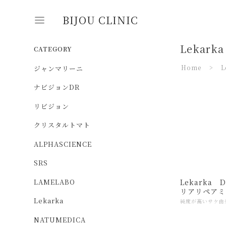
BIJOU CLINIC
Lekarka
CATEGORY
Home
L
ジャンマリーニ
ナビジョンDR
リビジョン
クリスタルトマト
ALPHASCIENCE
SRS
LAMELABO
Lekarka 
リアリペアミス
Lekarka
NATUMEDICA