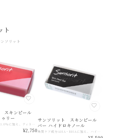
ット
サンソリット
 スキンピール
トゥリー
サンソリット スキンピール
⾓質ケア成分AHA1.0％に加え、ティトゥリーオイル※1を配合。古い⾓質を洗い流し、肌を清潔に保ちます。毎⽇のピーリング洗顔で、きめ細やかな肌へと導きます。背中ニキビ予防にも。 ※1:整肌成分
バー ハイドロキノール
¥2,750
角質ケア成分AHA・BHAに加え、ハイドロキノン※1を配合。毎⽇のピーリング洗顔で古い⾓質を洗い流し、みずみずしく透明感のある肌へと導きます。 ※1:製品の抗酸化剤 ※2:古い⾓質層によるもの
¥5,500