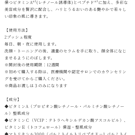
保つビタミンA*²(レチノール誘導体)とペプチド*³に加え、多彩な
美容成分を贅沢に配合し、ハリとうるおいのある艶やかで若々し
い印象の肌に導きます。
【使用方法】
2プッシュ程度
毎日、朝・夜に使用します。
洗顔・トーニングの後、適量のセラムを手に取り、顔全体になじ
ませるようにのばします。
※開封後の使用期限：12週間
※初めて購入する際は、医療機関や認定サロンでのカウンセリン
グを受けてからご購入ください。
※商品お渡しは３のみになります
【成分】
◆ビタミンA（プロピオン酸レチノール・パルミチン酸レチノー
ル）整肌成分
◆ビタミンＣ（VCIP：テトラヘキシルデカン酸アスコルビル）、
ビタミンＥ（トコフェロール）保湿・整肌成分
◆マトリキシル3000（パルミトイルトリペプチド－1,パルミトイ