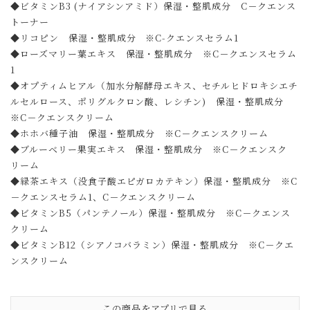
◆ビタミンB3 (ナイアシンアミド）保湿・整肌成分 C－クエンス
トーナー
◆リコピン 保湿・整肌成分 ※C-クエンスセラム1
◆ローズマリー葉エキス 保湿・整肌成分 ※C－クエンスセラム
1
◆オプティムヒアル（加水分解酵母エキス、セチルヒドロキシエチ
ルセルロース、ポリグルクロン酸、レシチン) 保湿・整肌成分
※C－クエンスクリーム
◆ホホバ種子油 保湿・整肌成分 ※C－クエンスクリーム
◆ブルーベリー果実エキス 保湿・整肌成分 ※C－クエンスク
リーム
◆緑茶エキス（没食子酸エピガロカテキン）保湿・整肌成分 ※C
－クエンスセラム1、C－クエンスクリーム
◆ビタミンB5（パンテノール）保湿・整肌成分 ※C－クエンス
クリーム
◆ビタミンB12（シアノコバラミン）保湿・整肌成分 ※C－クエ
ンスクリーム
この商品をアプリで見る