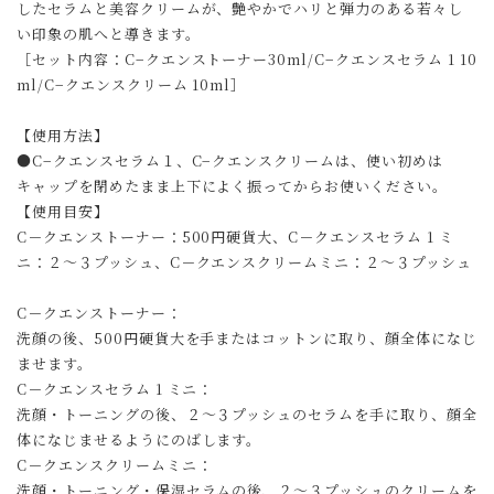
したセラムと美容クリームが、艶やかでハリと弾力のある若々し
い印象の肌へと導きます。
［セット内容：C−クエンストーナー30ml/C−クエンスセラム 1 10
ml/C−クエンスクリーム 10ml］
【使用方法】
●C−クエンスセラム１、C−クエンスクリームは、使い初めは
キャップを閉めたまま上下によく振ってからお使いください。
【使用目安】
C－クエンストーナー：500円硬貨大、C－クエンスセラム 1 ミ
ニ：２～３プッシュ、C－クエンスクリームミニ：２～３プッシュ
C－クエンストーナー：
洗顔の後、500円硬貨大を手またはコットンに取り、顔全体になじ
ませます。
C－クエンスセラム 1 ミニ：
洗顔・トーニングの後、２～３プッシュのセラムを手に取り、顔全
体になじませるようにのばします。
C－クエンスクリームミニ：
洗顔・トーニング・保湿セラムの後、２～３プッシュのクリームを