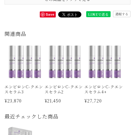
通報する
LINEで送る
Save
関連商品
エンビロンC-クエン
エンビロンC-クエン
エンビロンC-クエン
スセラム3
スセラム2
スセラム4+
¥23,870
¥21,450
¥27,720
最近チェックした商品