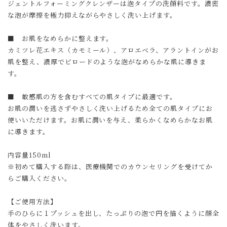
ジェントルフォーミングクレンザーは泡タイプの洗顔料です。濃密
な泡が摩擦を極力抑えながらやさしく洗い上げます。
■ お肌をなめらかに整えます。
カミツレ花エキス（カモミール）、アロエベラ、アラントインがお
肌を整え、濃厚でビロードのような泡がなめらかな肌に導きま
す。
■ 敏感肌の方を含むすべての肌タイプに最適です。
お肌の潤いを逃さずやさしく洗い上げるため全ての肌タイプにお
使いいただけます。お肌に潤いを与え、柔らかくなめらかなお肌
に導きます。
内容量150ml
※初めて購入する際は、医療機関でのカウンセリングを受けてか
らご購入ください。
【ご使用方法】
手のひらに１プッシュを出し、たっぷりの泡で円を描くように顔全
体をやさしく洗います。