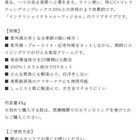
含み、ハリのある美肌へと導きます。ライン使い、特にC+コレク
ティングコンプレックス30％との併用がより効果的です。
「インテリシェイドトゥルーフィジカル」のクリアタイプです。
【特徴】
■ 紫外線の多くなる季節の強い味方！
■ 紫外線・ブルーライト・近赤外線をカットしながら、同時にエ
イジングケアが行える美容クリームです。
■ 美容保湿成分を20種類以上配合
■ 100%ミネラル成分でUVカット
■ どんな肌色にも馴染んで、白浮きしない
■ 美肌施術後のアフターケアにも使用可能
■ しっとりと肌に馴染んで、夕方までテカりにくい
内容量48g
※初めて購入する際は、医療機関でのカウンセリングを受けてか
らご購入ください。
【ご使用方法】
■ 朝のスキンケアの後にお使いください。