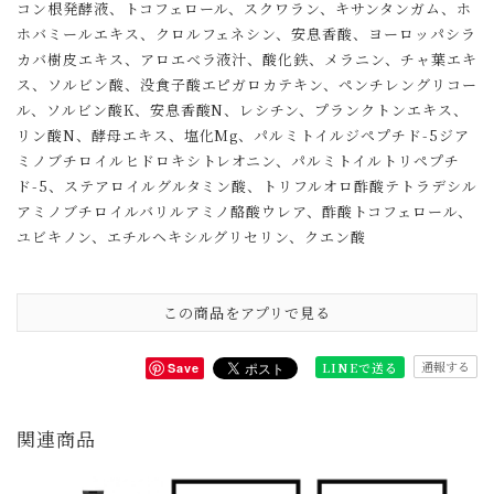
コン根発酵液、トコフェロール、スクワラン、キサンタンガム、ホ
ホバミールエキス、クロルフェネシン、安息香酸、ヨーロッパシラ
カバ樹皮エキス、アロエベラ液汁、酸化鉄、メラニン、チャ葉エキ
ス、ソルビン酸、没食子酸エピガロカテキン、ペンチレングリコー
ル、ソルビン酸K、安息香酸N、レシチン、プランクトンエキス、
リン酸N、酵母エキス、塩化Mg、パルミトイルジペプチド-5ジア
ミノブチロイルヒドロキシトレオニン、パルミトイルトリペプチ
ド-5、ステアロイルグルタミン酸、トリフルオロ酢酸テトラデシル
アミノブチロイルバリルアミノ酪酸ウレア、酢酸トコフェロール、
ユビキノン、エチルヘキシルグリセリン、クエン酸
この商品をアプリで見る
通報する
LINEで送る
Save
関連商品