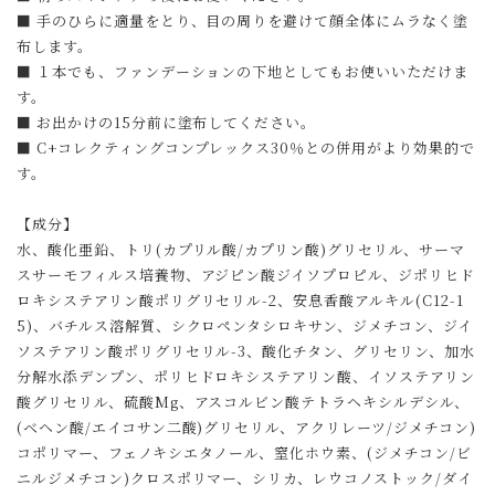
■ 手のひらに適量をとり、目の周りを避けて顔全体にムラなく塗
布します。
■ １本でも、ファンデーションの下地としてもお使いいただけま
す。
■ お出かけの15分前に塗布してください。
■ C+コレクティングコンプレックス30％との併用がより効果的で
す。
【成分】
水、酸化亜鉛、トリ(カプリル酸/カプリン酸)グリセリル、サーマ
スサーモフィルス培養物、アジピン酸ジイソプロピル、ジポリヒド
ロキシステアリン酸ポリグリセリル-2、安息香酸アルキル(C12-1
5)、バチルス溶解質、シクロペンタシロキサン、ジメチコン、ジイ
ソステアリン酸ポリグリセリル-3、酸化チタン、グリセリン、加水
分解水添デンプン、ポリヒドロキシステアリン酸、イソステアリン
酸グリセリル、硫酸Mg、アスコルビン酸テトラヘキシルデシル、
(ベヘン酸/エイコサン二酸)グリセリル、アクリレーツ/ジメチコン)
コポリマー、フェノキシエタノール、窒化ホウ素、(ジメチコン/ビ
ニルジメチコン)クロスポリマー、シリカ、レウコノストック/ダイ