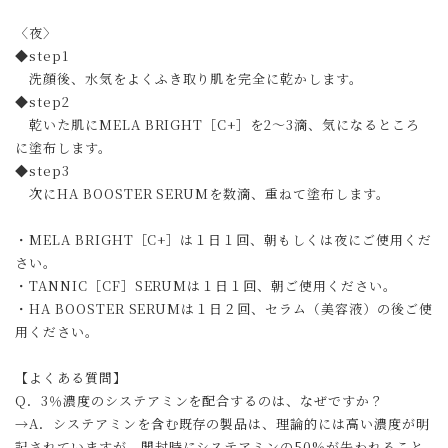
〈夜〉
◆step1
洗顔後、水気をよくふき取り肌を完全に乾かします。
◆step2
乾いた肌にMELA BRIGHT［C+］を2～3滴、気になるところ
に塗布します。
◆step3
次にHA BOOSTER SERUMを数滴、重ねて塗布します。
・MELA BRIGHT［C+］は１日１回、朝もしくは夜にご使用くだ
さい。
・TANNIC［CF］SERUMは１日１回、朝ご使用ください。
・HA BOOSTER SERUMは１日２回、セラム（美容液）の後ご使
用ください。
【よくある質問】
Q．3％濃度のシステアミンを配合するのは、なぜですか？
→A．システアミンを含む既存の製品は、理論的には高い濃度が明
記されていますが、開封時にシステアミンの50%が失われること