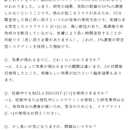
がわかりました。つまり、研究の結果、実際の数値の50%の濃度
しかないということです。痒みが起こるリスクがあるため、15分
間塗布した後に洗い流すというのが従来の使用方法です。実績のあ
る安定したメラブライト [C+]には、高い耐性があり、高濃度の有
効成分を配合していながら、皮膚により長い時間塗布することが
可能です（洗い流す必要がありません）。これが、3%濃度の安定
型システアミンを採用した理由です。
Q．効果が現れるまでに、どれくらいかかりますか？
→A．人によって効果が現れるまでの期間は違います。2か月間毎
日使用したところ、素晴らしい効果が出たという臨床結果もあり
ます。
Q．妊娠中でもMELA BRIGHT [C+]を使用できますか？
→A．妊娠中または授乳中にシステアミンを使用した研究事例はな
く、有効成分の濃度が高いため、安全のためにも、メラブライト
[C +]の使用はお控えください。
Q．少し臭いが気になりますが、問題ないですか？