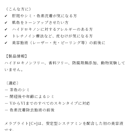
《こんな方に》
✔ 肝斑やシミ・色素沈着が気になる方
✔ 肌色をトーンアップさせたい方
✔ ハイドロキノンに対するアレルギーのある方
✔ トレチノイン療法など、皮むけが気になる方
✔ 美容施術（レーザー・光・ピーリング等）の前後に
【製品情報】
ハイドロキノンフリー、香料フリー、防腐剤無添加、動物実験して
いません。
〔適応〕
－ 茶色のシミ
－ 閉経後や年齢によるシミ
－ VからVIまでのすべてのスキンタイプに対応
－ 色素沈着除去施術の前後
メラブライト[C+]は、安定型システアミンを配合した初の美容液
です。