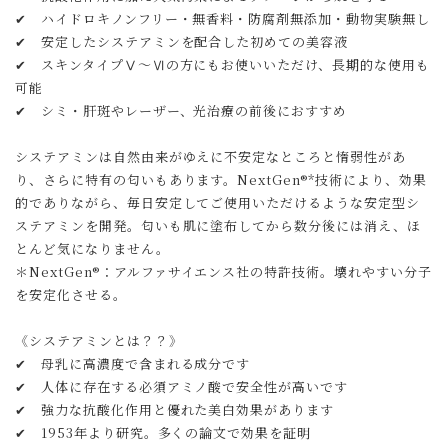
✔ ハイドロキノンフリー・無香料・防腐剤無添加・動物実験無し
✔ 安定したシステアミンを配合した初めての美容液
✔ スキンタイプⅤ～Ⅵの方にもお使いいただけ、長期的な使用も
可能
✔ シミ・肝斑やレーザー、光治療の前後におすすめ
システアミンは自然由来がゆえに不安定なところと惰弱性があ
り、さらに特有の匂いもあります。NextGen®*技術により、効果
的でありながら、毎日安定してご使用いただけるような安定型シ
ステアミンを開発。匂いも肌に塗布してから数分後には消え、ほ
とんど気になりません。
＊NextGen®：アルファサイエンス社の特許技術。壊れやすい分子
を安定化させる。
《システアミンとは？？》
✔ 母乳に高濃度で含まれる成分です
✔ 人体に存在する必須アミノ酸で安全性が高いです
✔ 強力な抗酸化作用と優れた美白効果があります
✔ 1953年より研究。多くの論文で効果を証明