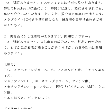
→A．問題ありません。システアミンには特有の臭いがあります。
弊社のNextgen®技術により、時間が経過し、熱にさらされても、
臭いが変化しなくなりました。また、数分後には臭いが消えます。
メラブライト[C+]を少量塗布したら、保湿液や日焼け止めをご使
用ください。
Q．美容液に少し沈着物がありますが、問題ないですか？
→A．問題ありません。自然由来の成分なので、製品の色が変わ
り、わずかに沈着物が残ることがありますが、品質や効果は問題
ありません。
【成分】
ＰＧ、イソペンチルジオール、水、アスコルビン酸、イチョウ葉エ
キス、
システアミンHCL、エトキシジグリコール、フィチン酸、
アセチルグリシル－β－アラニン、PEG-8ジメチコン、AMP、クエ
ン酸、
クエン酸Ｎａ、グリセレス-26​
【ご使用上の注意】