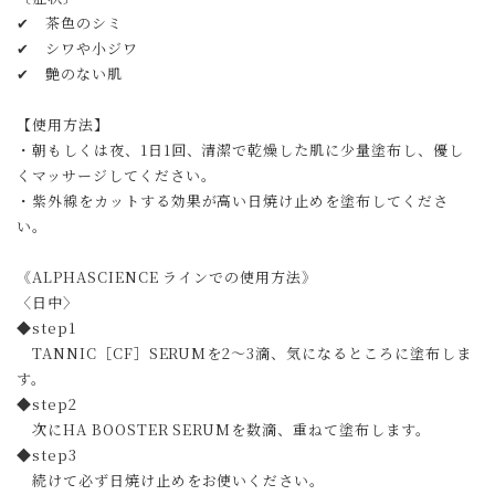
✔ 茶色のシミ
✔ シワや小ジワ
✔ 艶のない肌
【使用方法】
・朝もしくは夜、1日1回、清潔で乾燥した肌に少量塗布し、優し
くマッサージしてください。
・紫外線をカットする効果が高い日焼け止めを塗布してくださ
い。
《ALPHASCIENCE ラインでの使用方法》
〈日中〉
◆step1
TANNIC［CF］SERUMを2～3滴、気になるところに塗布しま
す。
◆step2
次にHA BOOSTER SERUMを数滴、重ねて塗布します。
◆step3
続けて必ず日焼け止めをお使いください。