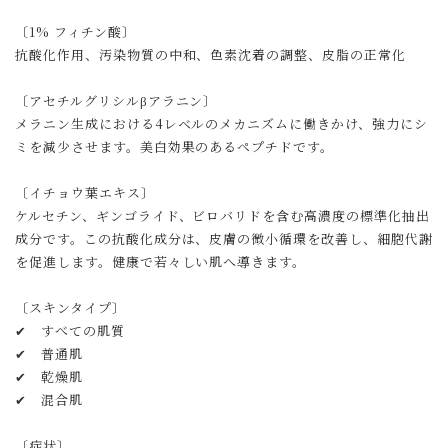
〔1% フィチン酸〕
抗酸化作用、汚染物質の中和、色素沈着の調整、皮脂の正常化
〔アセチルグリシルβアラニン〕
メラニン生成における4レベルのメカニズムに働きかけ、強力にシ
ミを減少させます。美白効果のあるペプチドです。
〔イチョウ葉エキス〕
ケルセチン、ギンゴライド、ビロバリドを含む高濃度の標準化抽出
成分です。この抗酸化成分は、皮膚の微小循環を改善し、細胞代謝
を促進します。健康で若々しい肌へ導きます。
〔スキンタイプ〕
✔ すべての肌質
✔ 普通肌
✔ 乾燥肌
✔ 混合肌
〔症状〕