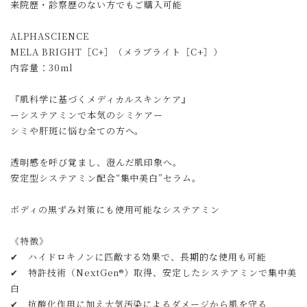
来院歴・診察歴のない方でもご購入可能
ALPHASCIENCE
MELA BRIGHT［C+］（メラブライト［C+］）
内容量：30ml
『肌科学に基づくメディカルスキンケア』
ーシステアミンで本気のシミケアー
シミや肝斑に悩む全ての方へ。
透明感を呼び覚まし、澄んだ肌印象へ。
安定型システアミン配合“集中美白”セラム。
ボディの黒ずみ対策にも使用可能なシステアミン
《特徴》
✔ ハイドロキノンに匹敵する効果で、長期的な使用も可能
✔ 特許技術（NextGen®）取得、安定したシステアミンで集中美
白
✔ 抗酸化作用に加え大気汚染によるダメージから肌を守る