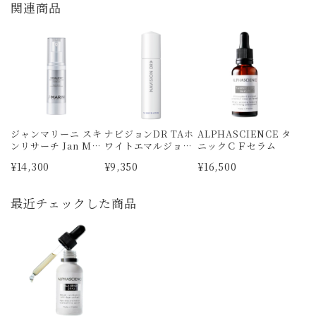
関連商品
ジャンマリーニ スキ
ナビジョンDR TAホ
ALPHASCIENCE タ
ンリサーチ Jan MA
ワイトエマルジョン
ニックＣＦセラム
RINI ロザリーブ
Ⅱ n
¥14,300
¥9,350
¥16,500
フェイスローション
最近チェックした商品