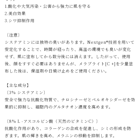
1.酸化や大気汚染・公害から強力に肌を守る
2.美白効果
3.シワ抑制作用
〔注意〕
システアミンには独特の臭いがあります。Nextgen®技術を用いて
安定化することで、時間が経ったり、高温の環境でも臭いが変化
せず、肌に塗布してから数分後には消えます。したがって、使用
後、顔をすすぐ必要はありませんが、メラブライト[C +]を少量塗
布した後は、保湿剤や日焼け止めをご使用ください。
【主な成分】
〔3% システアミン〕
安全で強力な抗酸化物質で、チロシナーゼとペルオキシダーゼを効
果的に抑制し、細胞内のグルタチオン濃度を高めます。
〔8% L -アスコルビン酸（天然のビタミンC）〕
抗酸化作用があり、コラーゲンの合成を促進し、シミの形成を防
ぎます。肌の輝きを高め、メラニンの移動を抑制します。